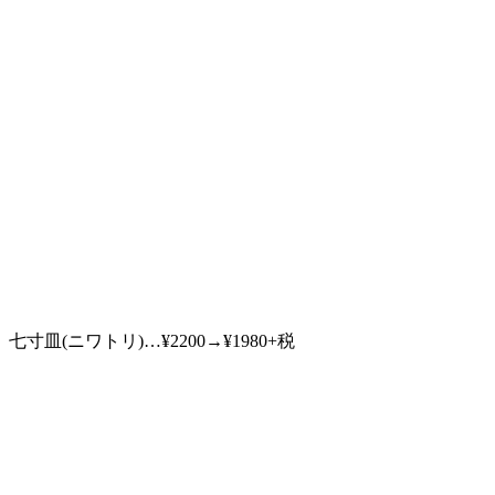
七寸皿(ニワトリ)…¥2200→¥1980+税