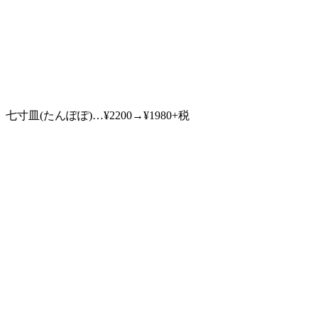
七寸皿(たんぽぽ)…¥2200→¥1980+税