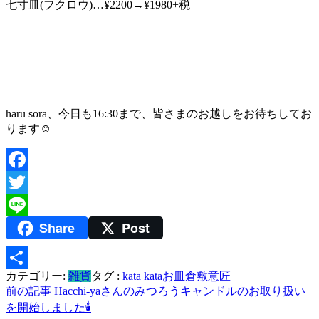
七寸皿(フクロウ)…¥2200→¥1980+税
haru sora、今日も16:30まで、皆さまのお越しをお待ちしてお
ります☺️
Facebook
Twitter
Share
Post
Line
カテゴリー:
雑貨
タグ :
kata kata
お皿
倉敷意匠
共
投
前の記事
Hacchi-yaさんのみつろうキャンドルのお取り扱い
有
を開始しました🕯
稿