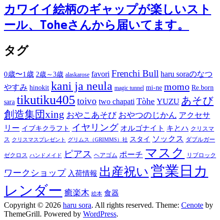
カワイイ絵柄のギャップが楽しいスト
ール、Toheさんから届いてます。
タグ
Frenchi Bull
favori
haru soraのなつ
0歳〜1歳
2歳～3歳
alaskarose
kani ja neula
momo
やすみ
hinokit
mi-ne
Re.born
magic tunnel
tikutiku405
あそび
toivo
Tòhe
YUZU
two chapati
sara
創造集団xing
おやこあそび
おやつのじかん
アクセサ
イヤリング
リー
オルゴナイト
キとハ
イブキクラフト
クリスマ
ソックス
スタイ
ス
ダブルガー
クリスマスプレゼント
グリムス（GRIMMS）社
マスク
ピアス
ポーチ
ゼクロス
ヘアゴム
リブロック
ハンドメイド
営業日カ
出産祝い
ワークショップ
入荷情報
レンダー
癒楽木
食器
絵本
Copyright © 2026
haru sora
. All rights reserved. Theme:
Cenote
by
ThemeGrill. Powered by
WordPress
.