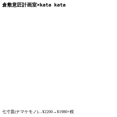
倉敷意匠計画室×kata kata
七寸皿(ナマケモノ)…¥2200→¥1980+税