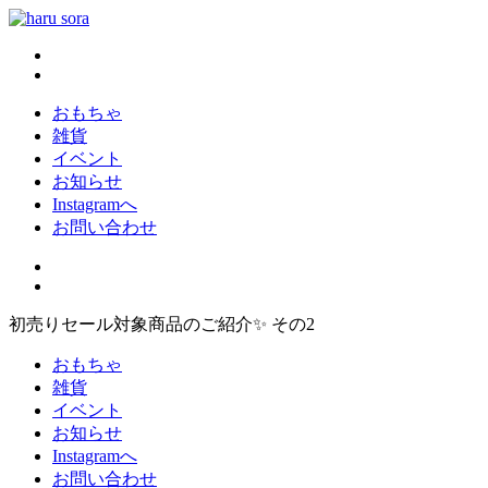
コ
ン
haru sora
新しいharusoraもよろしくおねがいします
テ
ン
ツ
おもちゃ
へ
雑貨
ス
イベント
キ
お知らせ
ッ
Instagramへ
プ
お問い合わせ
初売りセール対象商品のご紹介✨ その2
おもちゃ
雑貨
イベント
お知らせ
Instagramへ
お問い合わせ