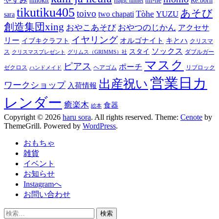
hinokit
mi-ne
Re.born
magic tunnel
tikutiku405
あそび
toivo
Tòhe
YUZU
two chapati
sara
創造集団xing
おやこあそび
おやつのじかん
アクセサ
イヤリング
リー
オルゴナイト
キとハ
イブキクラフト
クリスマ
ソックス
スタイ
ス
ダブルガー
クリスマスプレゼント
グリムス（GRIMMS）社
マスク
ピアス
ポーチ
ゼクロス
ヘアゴム
リブロック
ハンドメイド
営業日カ
出産祝い
ワークショップ
入荷情報
レンダー
癒楽木
食器
絵本
Copyright © 2026
haru sora
. All rights reserved. Theme:
Cenote
by
ThemeGrill. Powered by
WordPress
.
おもちゃ
雑貨
イベント
お知らせ
Instagramへ
お問い合わせ
検