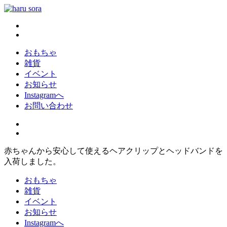
コ
ン
haru sora
新しいharusoraもよろしくおねがいします
テ
ン
ツ
おもちゃ
へ
雑貨
ス
イベント
キ
お知らせ
ッ
Instagramへ
プ
お問い合わせ
赤ちゃんから安心して使えるヘアクリップとヘッドバンドを
入荷しました。
おもちゃ
雑貨
イベント
お知らせ
Instagramへ