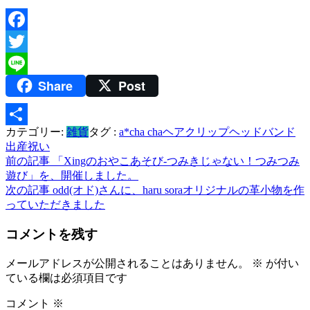
Facebook
Twitter
Share
Post
Line
カテゴリー:
雑貨
タグ :
a*cha cha
ヘアクリップ
ヘッドバンド
共
出産祝い
有
投
前の記事
「Xingのおやこあそび-つみきじゃない！つみつみ
遊び」を、開催しました。
稿
次の記事
odd(オド)さんに、haru soraオリジナルの革小物を作
っていただきました
ナ
ビ
コメントを残す
ゲ
メールアドレスが公開されることはありません。
※
が付い
ー
ている欄は必須項目です
シ
コメント
※