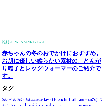
雑貨
2019-12-24
2021-03-31
赤ちゃんの冬のおでかけにおすすめ。
お肌に優しい柔らかい素材の、とんが
り帽子とレッグウォーマーのご紹介で
す。
タグ
Frenchi Bull
favori
haru soraのなつ
0歳〜1歳
2歳～3歳
alaskarose
kani ja neula
momo
やすみ