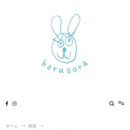
コ
ン
テ
ン
ツ
へ
ス
キ
ッ
プ
新しいharusoraもよろしくおねがいします
haru sora
ホーム
雑貨