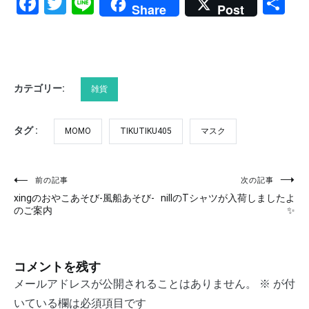
Facebook
Twitter
Line
共
Share
Post
有
カテゴリー:
雑貨
タグ :
MOMO
TIKUTIKU405
マスク
前の記事
次の記事
投
xingのおやこあそび-風船あそび-
nillのTシャツが入荷しましたよ
稿
のご案内
✨
ナ
ビ
コメントを残す
ゲ
メールアドレスが公開されることはありません。
※
が付
いている欄は必須項目です