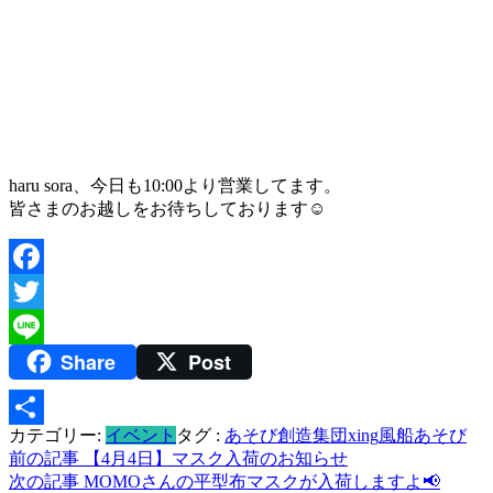
haru sora、今日も10:00より営業してます。
皆さまのお越しをお待ちしております☺️
Facebook
Twitter
Share
Post
Line
カテゴリー:
イベント
タグ :
あそび創造集団xing
風船あそび
共
投
前の記事
【4月4日】マスク入荷のお知らせ
有
次の記事
MOMOさんの平型布マスクが入荷しますよ📢