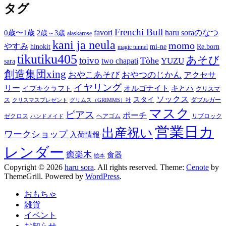
タグ
Frenchi Bull
favori
haru soraのなつ
0歳〜1歳
2歳～3歳
alaskarose
kani ja neula
momo
やすみ
hinokit
mi-ne
Re.born
magic tunnel
tikutiku405
あそび
toivo
Tòhe
YUZU
two chapati
sara
創造集団xing
おやこあそび
おやつのじかん
アクセサ
イヤリング
リー
オルゴナイト
キとハ
イブキクラフト
クリスマ
ソックス
スタイ
ス
ダブルガー
クリスマスプレゼント
グリムス（GRIMMS）社
マスク
ピアス
ポーチ
ゼクロス
ヘアゴム
リブロック
ハンドメイド
営業日カ
出産祝い
ワークショップ
入荷情報
レンダー
癒楽木
食器
絵本
Copyright © 2026
haru sora
. All rights reserved. Theme:
Cenote
by
ThemeGrill. Powered by
WordPress
.
おもちゃ
雑貨
イベント
お知らせ