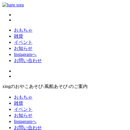
コ
ン
haru sora
新しいharusoraもよろしくおねがいします
テ
ン
ツ
おもちゃ
へ
雑貨
ス
イベント
キ
お知らせ
ッ
Instagramへ
プ
お問い合わせ
xingのおやこあそび-風船あそび-のご案内
おもちゃ
雑貨
イベント
お知らせ
Instagramへ
お問い合わせ