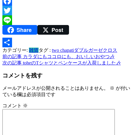
Facebook
Twitter
Share
Post
Line
カテゴリー:
雑貨
タグ :
two chapati
ダブルガーゼクロス
共
投
前の記事
カラダにもココロにも、おいしいおやつ🎶
有
次の記事
toheのTシャツとペンケースが入荷しました🎶
稿
コメントを残す
ナ
ビ
メールアドレスが公開されることはありません。
※
が付い
ている欄は必須項目です
ゲ
ー
コメント
※
シ
ョ