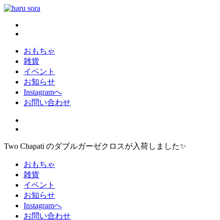
コ
ン
haru sora
新しいharusoraもよろしくおねがいします
テ
ン
ツ
おもちゃ
へ
雑貨
ス
イベント
キ
お知らせ
ッ
Instagramへ
プ
お問い合わせ
Two Chapati のダブルガーゼクロスが入荷しました✨
おもちゃ
雑貨
イベント
お知らせ
Instagramへ
お問い合わせ