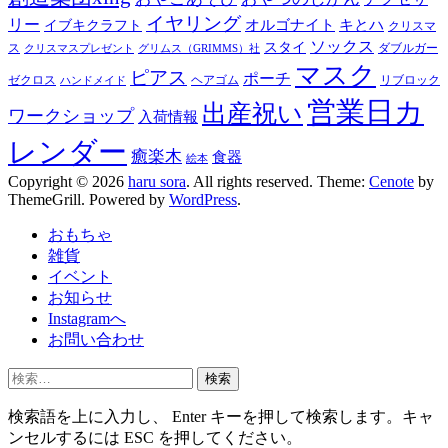
イヤリング
リー
オルゴナイト
キとハ
イブキクラフト
クリスマ
ソックス
スタイ
ス
ダブルガー
クリスマスプレゼント
グリムス（GRIMMS）社
マスク
ピアス
ポーチ
ゼクロス
ヘアゴム
リブロック
ハンドメイド
営業日カ
出産祝い
ワークショップ
入荷情報
レンダー
癒楽木
食器
絵本
Copyright © 2026
haru sora
. All rights reserved. Theme:
Cenote
by
ThemeGrill. Powered by
WordPress
.
おもちゃ
雑貨
イベント
お知らせ
Instagramへ
お問い合わせ
検
索:
検索語を上に入力し、 Enter キーを押して検索します。キャ
ンセルするには ESC を押してください。