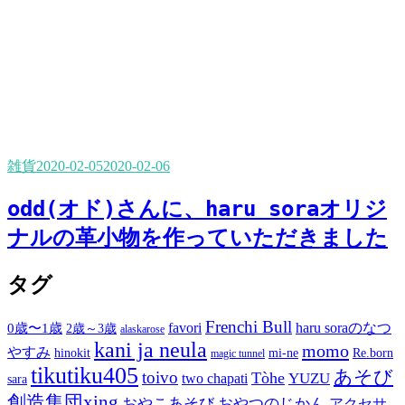
雑貨
2020-02-05
2020-02-06
odd(オド)さんに、haru soraオリジ
ナルの革小物を作っていただきました
タグ
Frenchi Bull
favori
haru soraのなつ
0歳〜1歳
2歳～3歳
alaskarose
kani ja neula
momo
やすみ
hinokit
mi-ne
Re.born
magic tunnel
tikutiku405
あそび
toivo
Tòhe
YUZU
two chapati
sara
創造集団xing
おやこあそび
おやつのじかん
アクセサ