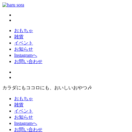
コ
ン
haru sora
新しいharusoraもよろしくおねがいします
テ
ン
ツ
おもちゃ
へ
雑貨
ス
イベント
キ
お知らせ
ッ
Instagramへ
プ
お問い合わせ
カラダにもココロにも、おいしいおやつ🎶
おもちゃ
雑貨
イベント
お知らせ
Instagramへ
お問い合わせ