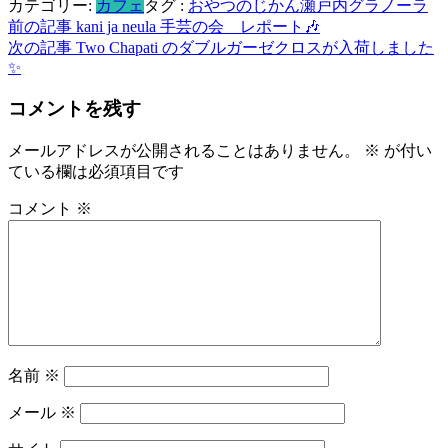
カテゴリー:
カフェ
タグ :
おやつのじかん
瀬戸内グラノーラ
共
投
前の記事
kani ja neula 手芸の会 レポート🎶
有
次の記事
Two Chapati のダブルガーゼクロスが入荷しました
稿
✨
ナ
コメントを残す
ビ
メールアドレスが公開されることはありません。
※
が付い
ゲ
ている欄は必須項目です
ー
コメント
※
シ
ョ
ン
名前
※
メール
※