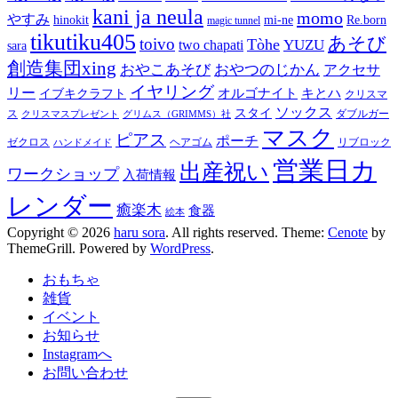
kani ja neula
momo
やすみ
hinokit
mi-ne
Re.born
magic tunnel
tikutiku405
あそび
toivo
Tòhe
YUZU
two chapati
sara
創造集団xing
おやこあそび
おやつのじかん
アクセサ
イヤリング
リー
オルゴナイト
キとハ
イブキクラフト
クリスマ
ソックス
スタイ
ス
ダブルガー
クリスマスプレゼント
グリムス（GRIMMS）社
マスク
ピアス
ポーチ
ゼクロス
ヘアゴム
リブロック
ハンドメイド
営業日カ
出産祝い
ワークショップ
入荷情報
レンダー
癒楽木
食器
絵本
Copyright © 2026
haru sora
. All rights reserved. Theme:
Cenote
by
ThemeGrill. Powered by
WordPress
.
おもちゃ
雑貨
イベント
お知らせ
Instagramへ
お問い合わせ