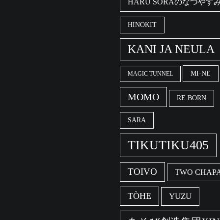
HARU SORAのなつやす
HINOKIT
KANI JA NEULA
MI-NE
MAGIC TUNNEL
MOMO
RE.BORN
SARA
TIKUTIKU405
TOIVO
TWO CHAPA
TÒHE
YUZU