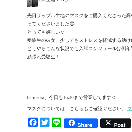
幼
小
普
児
さ
通
先日リップル生地のマスクをご購入くださった高
サ
め
サ
ってくださいました😄
イ
サ
イ
とっても嬉しい☺️
ズ…
イ
ズ…
受験生の彼女、少しでもストレスを軽減する助け
¥450+税
ズ…
¥450+税
どうやらこんな状況でも入試スケジュールは例年
¥450+税
頑張れ受験生！
haru sora、今日も16:30まで営業してます☺️
マスクについては、こちらもご確認ぐださい。
マ
Facebook
Twitter
Line
Share
Post