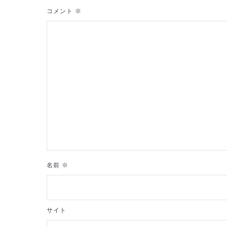
ゲ
コメント
※
ー
シ
ョ
ン
名前
※
サイト