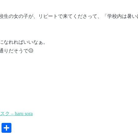
校生の女の子が、リピートで来てくださって、「学校内は暑い
になれればいいなぁ。
通りだそうで😥
スク – haru sora
共
有