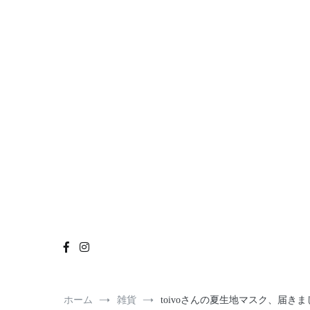
コ
おもちゃ
雑貨
イベント
お知らせ
Instagramへ
ン
テ
ン
ツ
へ
ス
キ
ッ
プ
ホーム
雑貨
toivoさんの夏生地マスク、届き