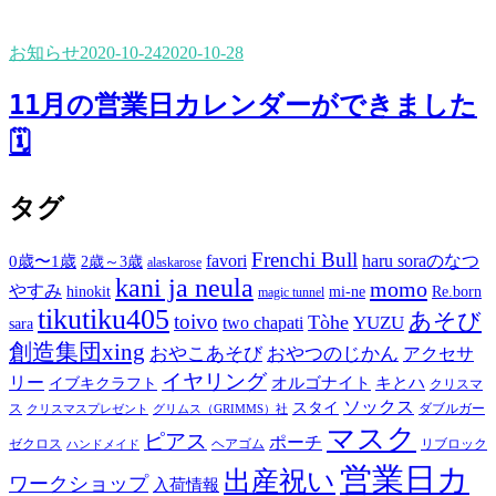
お知らせ
2020-10-24
2020-10-28
11月の営業日カレンダーができました
🗓
タグ
Frenchi Bull
favori
haru soraのなつ
0歳〜1歳
2歳～3歳
alaskarose
kani ja neula
momo
やすみ
hinokit
mi-ne
Re.born
magic tunnel
tikutiku405
あそび
toivo
Tòhe
YUZU
two chapati
sara
創造集団xing
おやこあそび
おやつのじかん
アクセサ
イヤリング
リー
オルゴナイト
キとハ
イブキクラフト
クリスマ
ソックス
スタイ
ス
ダブルガー
クリスマスプレゼント
グリムス（GRIMMS）社
マスク
ピアス
ポーチ
ゼクロス
ヘアゴム
リブロック
ハンドメイド
営業日カ
出産祝い
ワークショップ
入荷情報