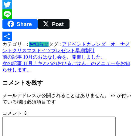
Facebook
Twitter
Share
Post
Line
カテゴリー:
お知らせ
タグ :
アドベントカレンダー
オーナメ
共
ント
クリスマス
ドイツ
プレゼント
早期割引
有
投
前の記事
10月のおはなし会を、開催しました。
次の記事
11月「キとハのおひるごはん」のメニューをお知
稿
らせします。
ナ
コメントを残す
ビ
メールアドレスが公開されることはありません。
※
が付い
ゲ
ている欄は必須項目です
ー
コメント
※
シ
ョ