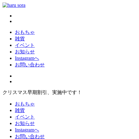
コ
ン
haru sora
新しいharusoraもよろしくおねがいします
テ
ン
ツ
おもちゃ
へ
雑貨
ス
イベント
キ
お知らせ
ッ
Instagramへ
プ
お問い合わせ
クリスマス早期割引、実施中です！
おもちゃ
雑貨
イベント
お知らせ
Instagramへ
お問い合わせ