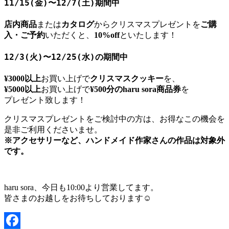
11/15(金)〜12/7(土)
期間中
店内商品
または
カタログ
からクリスマスプレゼントを
ご購
入・ご予約
いただくと、
10%off
といたします！
12/3(火)〜12/25(水)
の期間中
¥3000以上
お買い上げで
クリスマスクッキー
を、
¥5000以上
お買い上げで
¥500分のharu sora商品券
を
プレゼント致します！
クリスマスプレゼントをご検討中の方は、お得なこの機会を
是非ご利用くださいませ。
※アクセサリーなど、ハンドメイド作家さんの作品は対象外
です。
haru sora、今日も10:00より営業してます。
皆さまのお越しをお待ちしております☺️