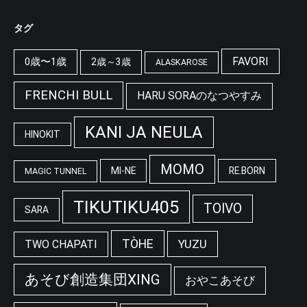
タグ
FAVORI
0歳〜1歳
2歳～3歳
ALASKAROSE
FRENCHI BULL
HARU SORAのなつやすみ
KANI JA NEULA
HINOKIT
MOMO
MI-NE
RE.BORN
MAGIC TUNNEL
TIKUTIKU405
TOIVO
SARA
TÒHE
YUZU
TWO CHAPATI
あそび創造集団XING
おやこあそび