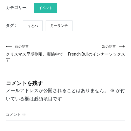
カテゴリー:
イベント
タグ :
キとハ
月一ランチ
前の記事
次の記事
投
クリスマス早期割引、実施中で
French Bullのインナーソックス
稿
す！
ナ
ビ
コメントを残す
ゲ
メールアドレスが公開されることはありません。
※
が付
いている欄は必須項目です
ー
シ
コメント
※
ョ