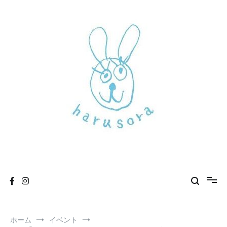
コ
ン
テ
ン
ツ
へ
ス
キ
ッ
プ
新しいharusoraもよろしくおねがいします
haru sora
ホーム
イベント