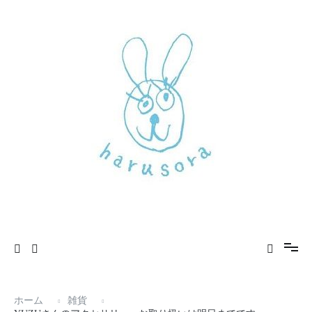
でです
コ
ン
テ
ン
ツ
へ
ス
キ
ッ
プ
新しいharusoraもよろしくおねがいします
haru sora
ホーム
雑貨