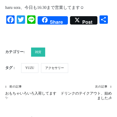
haru sora、今日も16:30まで営業してます☺️
Facebook
Twitter
Line
共
Share
Post
有
カテゴリー:
雑貨
タグ :
YUZU
アクセサリー
前の記事
次の記事
投
おもちゃいろいろ入荷してます
ドリンクのテイクアウト、始め
稿
✨
ました🎶
ナ