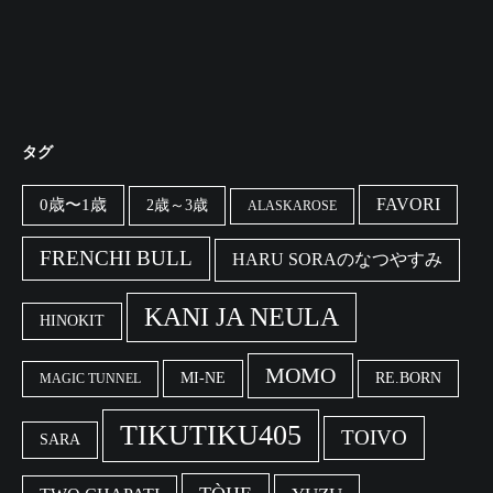
タグ
FAVORI
0歳〜1歳
2歳～3歳
ALASKAROSE
FRENCHI BULL
HARU SORAのなつやすみ
KANI JA NEULA
HINOKIT
MOMO
MI-NE
RE.BORN
MAGIC TUNNEL
TIKUTIKU405
TOIVO
SARA