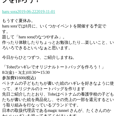
haru sora
2019-06-22
2019-11-01
もうすぐ夏休み。
haru soraでは8月に、いくつかイベントを開催する予定で
す。
題して「haru soraのなつやすみ」。
作ったり体験したりちょっとお勉強したり…楽しいこと、い
ろいろできるといいなぁと思います。
今日からひとつずつ、ご紹介しますね。
「Toheのハギレでオリジナルトートバッグを作ろう！」
8/2(金)・3(土)10:30〜15:30
参加費¥1600(税込)
ベトナムの子どもたちが書いた絵のハギレを好きなように使
って、オリジナルのトートバッグを作ります
先日ご紹介したとおり、Toheはベトナムの養護学校の子ども
たちが書いた絵を商品化し、その売上の一部を還元するとい
う取り組みを行なっているブランドです。
日本の取扱代理店であるmagic tunnel さんが、たくさんのか
わいいハギレを持ってきてくださいます