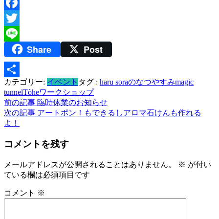
Facebook
Twitter
Share
Post
Line
カテゴリー:
イベント
タグ :
haru soraのなつやすみ
magic
共
tunnel
Tòhe
ワークショップ
有
投
前の記事
臨時休業のお知らせ
次の記事
アートポン！もできるしアロマ石けんも作れる
稿
よ！
ナ
コメントを残す
ビ
メールアドレスが公開されることはありません。
※
が付い
ゲ
ている欄は必須項目です
ー
コメント
※
シ
ョ