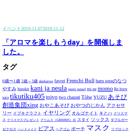
イベント
2019-11-07
2019-11-12
「アロマを楽しもうday」を開催しま
した。
タグ
Frenchi Bull
favori
haru soraのなつ
0歳〜1歳
2歳～3歳
alaskarose
kani ja neula
momo
やすみ
hinokit
mi-ne
Re.born
magic tunnel
tikutiku405
あそび
toivo
Tòhe
YUZU
two chapati
sara
創造集団xing
おやこあそび
おやつのじかん
アクセサ
イヤリング
リー
オルゴナイト
キとハ
イブキクラフト
クリスマ
ソックス
スタイ
ス
ダブルガー
クリスマスプレゼント
グリムス（GRIMMS）社
マスク
ピアス
ポーチ
ゼクロス
ヘアゴム
リブロック
ハンドメイド