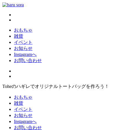
コ
ン
haru sora
新しいharusoraもよろしくおねがいします
テ
ン
ツ
おもちゃ
へ
雑貨
ス
イベント
キ
お知らせ
ッ
Instagramへ
プ
お問い合わせ
Toheのハギレでオリジナルトートバッグを作ろう！
おもちゃ
雑貨
イベント
お知らせ
Instagramへ
お問い合わせ