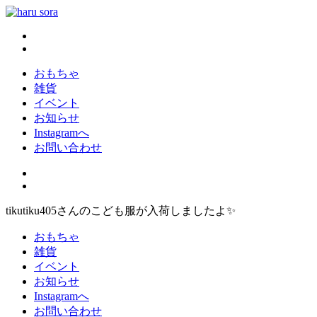
コ
ン
haru sora
新しいharusoraもよろしくおねがいします
テ
ン
ツ
おもちゃ
へ
雑貨
ス
イベント
キ
お知らせ
ッ
Instagramへ
プ
お問い合わせ
tikutiku405さんのこども服が入荷しましたよ✨
おもちゃ
雑貨
イベント
お知らせ
Instagramへ
お問い合わせ