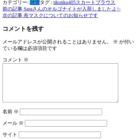
カテゴリー:
雑貨
タグ :
tikutiku405
スカート
ブラウス
共
投
前の記事
Saraさんのオルゴナイトが入荷しましたよ✨
有
次の記事
布マスクについてのお知らせです
稿
コメントを残す
ナ
ビ
メールアドレスが公開されることはありません。
※
が付い
ている欄は必須項目です
ゲ
ー
コメント
※
シ
ョ
ン
名前
※
メール
※
サイト