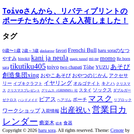
Toivoさんから、リバティプリントの
ポーチたちがたくさん入荷しました！
タグ
Frenchi Bull
favori
haru soraのなつ
0歳〜1歳
2歳～3歳
alaskarose
kani ja neula
momo
やすみ
hinokit
mi-ne
Re.born
magic tunnel
tikutiku405
あそび
toivo
Tòhe
YUZU
two chapati
sara
創造集団xing
おやこあそび
おやつのじかん
アクセサ
イヤリング
リー
オルゴナイト
キとハ
イブキクラフト
クリスマ
ソックス
スタイ
ス
ダブルガー
クリスマスプレゼント
グリムス（GRIMMS）社
マスク
ピアス
ポーチ
ゼクロス
ヘアゴム
リブロック
ハンドメイド
営業日カ
出産祝い
ワークショップ
入荷情報
レンダー
癒楽木
食器
絵本
Copyright © 2026
haru sora
. All rights reserved. Theme:
Cenote
by