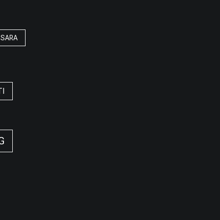
SARA
TI
G