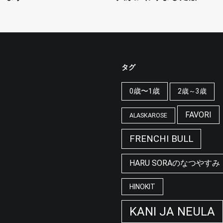
タグ
0歳〜1歳
2歳～3歳
FAVORI
ALASKAROSE
FRENCHI BULL
HARU SORAのなつやすみ
HINOKIT
KANI JA NEULA