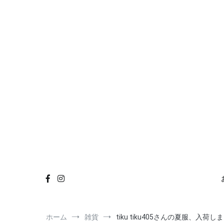
コ
おもちゃ
雑貨
イベント
お知らせ
Instagra
ン
テ
ン
ツ
へ
ス
キ
ッ
プ
ホーム
雑貨
tiku tiku405さんの夏服、入荷