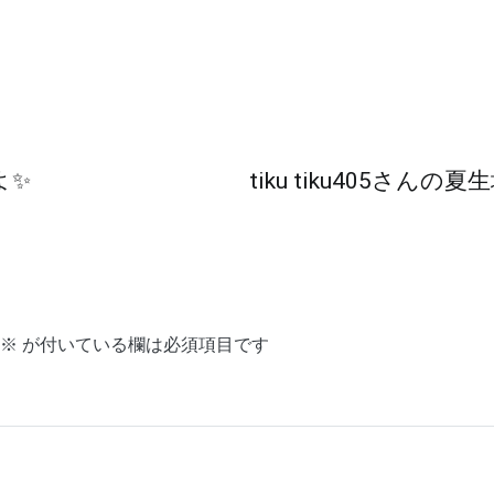
よ✨
tiku tiku405さ
※
が付いている欄は必須項目です