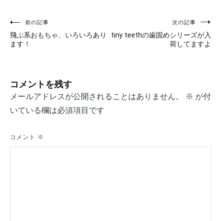
前の記事
次の記事
投
飛ぶ系おもちゃ、いろいろあり
tiny teethの歯固めシリーズが入
稿
ます！
荷してますよ
ナ
ビ
コメントを残す
ゲ
メールアドレスが公開されることはありません。
※
が付
いている欄は必須項目です
ー
シ
コメント
※
ョ
ン