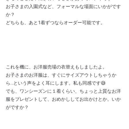
の
の
ズ:100
お子さまの入園式など、フォーマルな場面にいかがです
お
お
か？
め
め
どちらも、あと1着ずつならオーダー可能です。
か
か
し
し
シ
シ
ャ
ャ
ツ…
ツ…
¥3,500+税
¥3500+税
サ
サ
これを機に、お洋服売場の衣替えもしましたよ。
イ
イ
お子さまのお洋服は、すぐにサイズアウトしちゃうか
ズ:100
ズ:100
と
と
ら…という声をよく耳にします。私も同感です😅
120
120
でも、ワンシーズンに１着くらい、ちょっと上質なお洋
服をプレゼントして、おめかししてお出かけとか。いか
がですか？