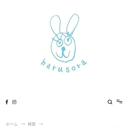
コ
ン
テ
ン
ツ
へ
ス
キ
ッ
プ
新しいharusoraもよろしくおねがいします
haru sora
ホーム
雑貨