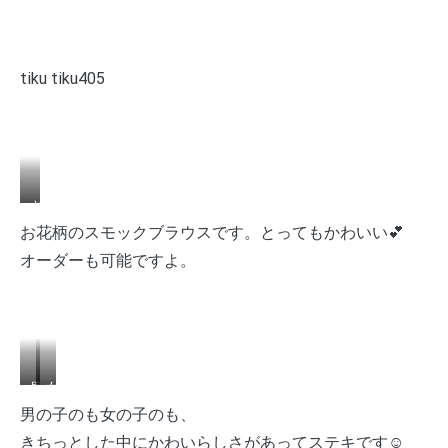
tiku tiku405
ギ
ャ
お花柄のスモックブラウスです。とってもかわいい💕
ザ
オーダーも可能ですよ。
ー
ス
モ
ッ
ク…
男
女
¥2,200+税
の
の
男の子のも女の子のも、
サ
子
子
イ
きちっとした中にかわいらしさがあってステキです☺️