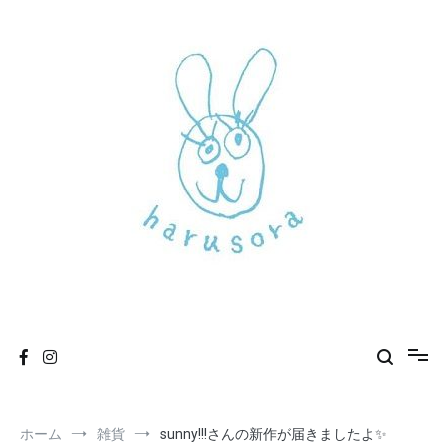
コ
ン
テ
ン
ツ
へ
ス
キ
ッ
プ
新しいharusoraもよろしくおねがいします
haru sora
ホーム
雑貨
sunny!!!さんの新作が届きましたよ✨