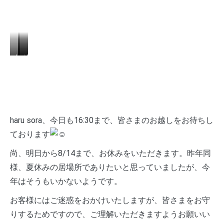
ピ
ピ
ノ
ア
ア
ン
ス…
ス…
ホ
¥1,200+税
¥1,200+税
ー
ル
ピ
haru sora、今日も16:30まで、皆さまのお越しをお待ちし
ア
ております
ス…
¥
尚、明日から8/14まで、お休みをいただきます。昨年同
¥1,000+税
様、夏休みの居場所でありたいと思っていましたが、今
年はそうもいかないようです。
お客様にはご迷惑をおかけいたしますが、皆さまをお守
りするためですので、ご理解いただきますようお願いい