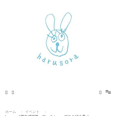
②🎶
コ
ン
テ
ン
ツ
へ
ス
キ
ッ
プ
新しいharusoraもよろしくおねがいします
haru sora
ホーム
イベント