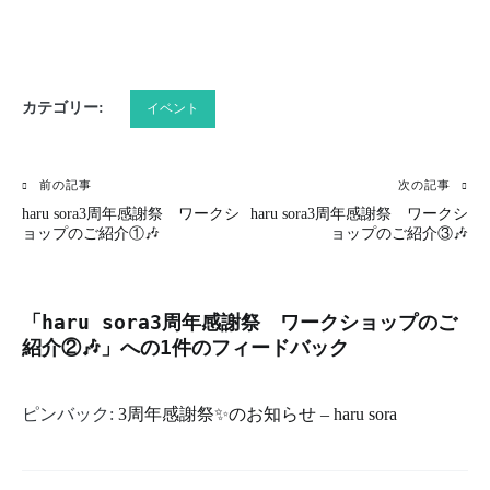
有
カテゴリー:
イベント
前の記事
次の記事
投
haru sora3周年感謝祭 ワークシ
haru sora3周年感謝祭 ワークシ
稿
ョップのご紹介①🎶
ョップのご紹介③🎶
ナ
ビ
「
haru sora3周年感謝祭 ワークショップのご
紹介②🎶
」への1件のフィードバック
ゲ
ー
ピンバック:
3周年感謝祭✨のお知らせ – haru sora
シ
ョ