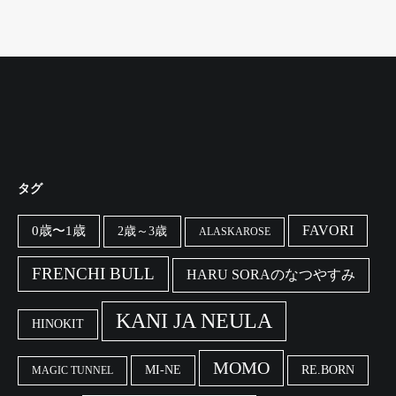
タグ
FAVORI
0歳〜1歳
2歳～3歳
ALASKAROSE
FRENCHI BULL
HARU SORAのなつやすみ
KANI JA NEULA
HINOKIT
MOMO
MI-NE
RE.BORN
MAGIC TUNNEL