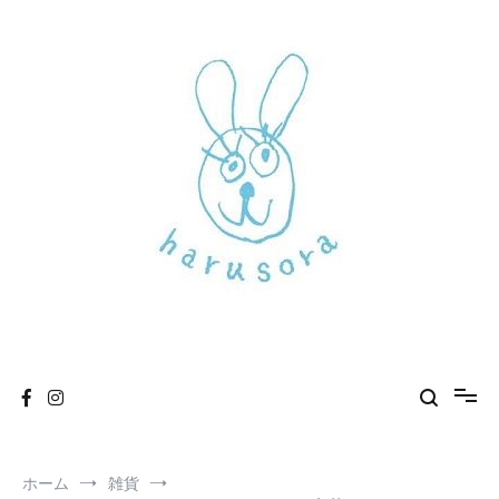
コ
ン
テ
ン
ツ
へ
ス
キ
ッ
プ
新しいharusoraもよろしくおねがいします
haru sora
ホーム
雑貨