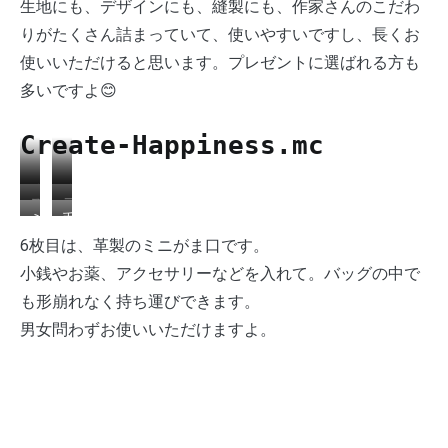
生地にも、デザインにも、縫製にも、作家さんのこだわ
りがたくさん詰まっていて、使いやすいですし、長くお
使いいただけると思います。プレゼントに選ばれる方も
多いですよ😊
Create-Happiness.mc
バ
バ
ス
テ
ッ
ッ
ミ
手
ク
ィ
グ
グ
ニ
の
6枚目は、革製のミニがま口です。
エ
ッ
イ
イ
ポ
中
小銭やお薬、アクセサリーなどを入れて。バッグの中で
ア
シ
ン
ン
ー
コ
ポ
ュ
も形崩れなく持ち運びできます。
バ
バ
チ…
ロ
ー
ポ
ッ
ッ
男女問わずお使いいただけますよ。
¥1,000+税
リ
チ…
ー
グ
グ
ン
¥1,800+税
チ…
大…
小…
が
¥1,500+税
¥2,600+税
¥2,200+税
ま
口…