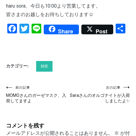
¥1,500+税
haru sora、今日も10:00より営業してます。
皆さまのお越しをお待ちしております☺️
Facebook
Twitter
Line
共
Share
Post
有
カテゴリー:
雑貨
前の記事
次の記事
投
MOMOさんのガーゼマスク、入
Saraさんのオルゴナイトが入荷
稿
荷してますよ
しましたよ✨
ナ
ビ
コメントを残す
ゲ
メールアドレスが公開されることはありません。
※
が付