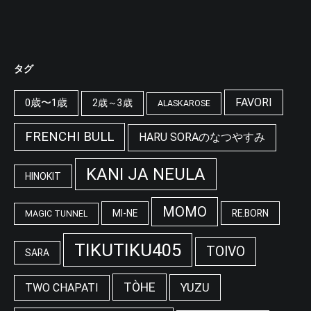
タグ
FAVORI
0歳〜1歳
2歳～3歳
ALASKAROSE
FRENCHI BULL
HARU SORAのなつやすみ
KANI JA NEULA
HINOKIT
MOMO
MI-NE
RE.BORN
MAGIC TUNNEL
TIKUTIKU405
TOIVO
SARA
TÒHE
YUZU
TWO CHAPATI