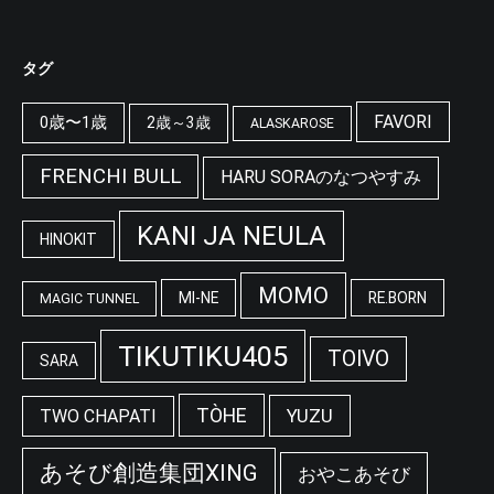
タグ
FAVORI
0歳〜1歳
2歳～3歳
ALASKAROSE
FRENCHI BULL
HARU SORAのなつやすみ
KANI JA NEULA
HINOKIT
MOMO
MI-NE
RE.BORN
MAGIC TUNNEL
TIKUTIKU405
TOIVO
SARA
TÒHE
YUZU
TWO CHAPATI
あそび創造集団XING
おやこあそび