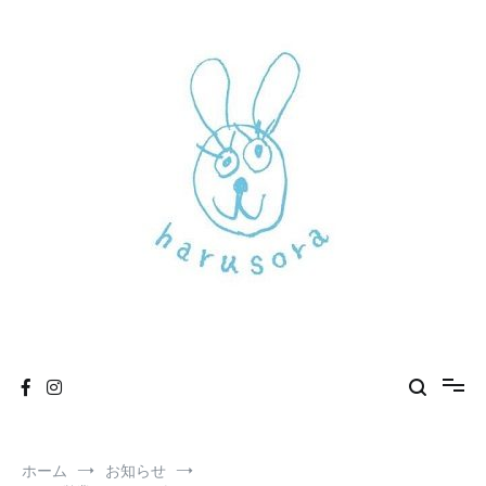
コ
ン
テ
ン
ツ
へ
ス
キ
ッ
プ
新しいharusoraもよろしくおねがいします
haru sora
ホーム
お知らせ