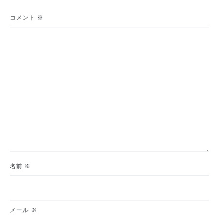
シ
コメント
※
ョ
ン
名前
※
メール
※