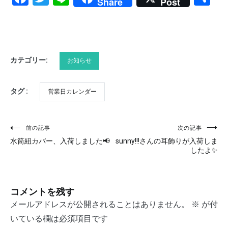
Share
Post
有
カテゴリー:
お知らせ
タグ :
営業日カレンダー
前の記事
次の記事
投
水筒紐カバー、入荷しました📢
sunny!!!さんの耳飾りが入荷しま
稿
したよ✨
ナ
ビ
コメントを残す
ゲ
メールアドレスが公開されることはありません。
※
が付
いている欄は必須項目です
ー