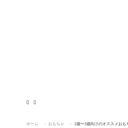
コ
おもちゃ
雑貨
イベント
お知らせ
Instagramへ
ン
テ
ン
ツ
へ
ス
キ
ッ
プ
ホーム
おもちゃ
2歳〜3歳向けのオススメおも