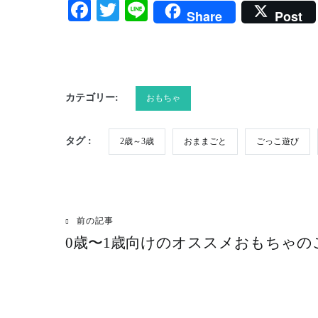
Facebook
Twitter
Line
Share
Post
カテゴリー:
おもちゃ
タグ :
2歳～3歳
おままごと
ごっこ遊び
前の記事
投
0歳〜1歳向けのオススメおもちゃの
稿
ナ