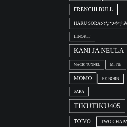
FRENCHI BULL
HARU SORAのなつやす
HINOKIT
KANI JA NEULA
MI-NE
MAGIC TUNNEL
MOMO
RE.BORN
SARA
TIKUTIKU405
TOIVO
TWO CHAPA