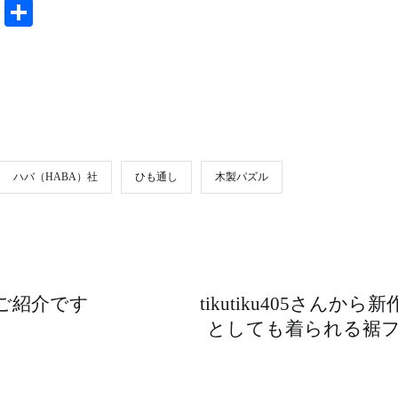
共
有
ハバ（HABA）社
ひも通し
木製パズル
ご紹介です
tikutiku405さ
としても着られる裾フ