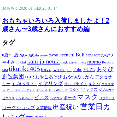
おもちゃ
2020-01-14
2020-01-14
おもちゃいろいろ入荷しましたよ！2
歳さん〜3歳さんにおすすめ編
タグ
Frenchi Bull
favori
haru soraのなつ
0歳〜1歳
2歳～3歳
alaskarose
kani ja neula
momo
やすみ
hinokit
mi-ne
Re.born
magic tunnel
tikutiku405
あそび
toivo
Tòhe
YUZU
two chapati
sara
創造集団xing
おやこあそび
おやつのじかん
アクセサ
イヤリング
リー
オルゴナイト
キとハ
イブキクラフト
クリスマ
ソックス
スタイ
ス
ダブルガー
クリスマスプレゼント
グリムス（GRIMMS）社
マスク
ピアス
ポーチ
ゼクロス
ヘアゴム
リブロック
ハンドメイド
営業日カ
出産祝い
ワークショップ
入荷情報
レンダー