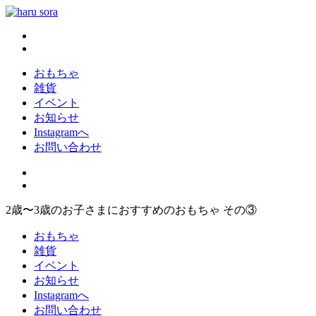
コ
ン
haru sora
新しいharusoraもよろしくおねがいします
テ
ン
ツ
おもちゃ
へ
雑貨
ス
イベント
キ
お知らせ
ッ
Instagramへ
プ
お問い合わせ
2歳〜3歳のお子さまにおすすめのおもちゃ その③
おもちゃ
雑貨
イベント
お知らせ
Instagramへ
お問い合わせ