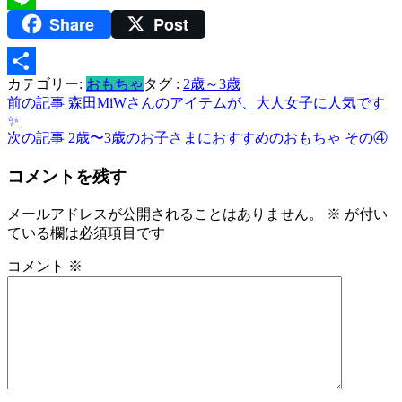
Share
Post
Line
カテゴリー:
おもちゃ
タグ :
2歳～3歳
共
投
前の記事
森田MiWさんのアイテムが、大人女子に人気です
有
✨
稿
次の記事
2歳〜3歳のお子さまにおすすめのおもちゃ その④
ナ
コメントを残す
ビ
メールアドレスが公開されることはありません。
※
が付い
ゲ
ている欄は必須項目です
ー
コメント
※
シ
ョ
ン