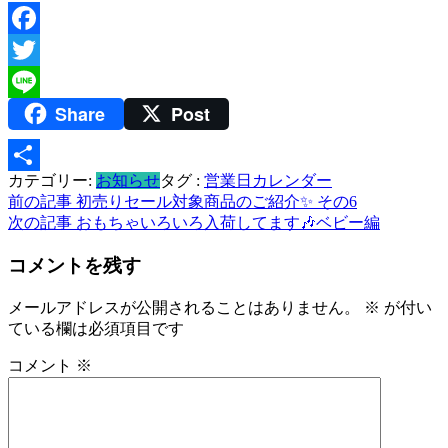
Facebook
Twitter
Share
Post
Line
カテゴリー:
お知らせ
タグ :
営業日カレンダー
共
投
前の記事
初売りセール対象商品のご紹介✨ その6
有
次の記事
おもちゃいろいろ入荷してます🎶ベビー編
稿
コメントを残す
ナ
ビ
メールアドレスが公開されることはありません。
※
が付い
ている欄は必須項目です
ゲ
ー
コメント
※
シ
ョ