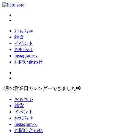
コ
ン
haru sora
新しいharusoraもよろしくおねがいします
テ
ン
ツ
おもちゃ
へ
雑貨
ス
イベント
キ
お知らせ
ッ
Instagramへ
プ
お問い合わせ
2月の営業日カレンダーできました📢
おもちゃ
雑貨
イベント
お知らせ
Instagramへ
お問い合わせ