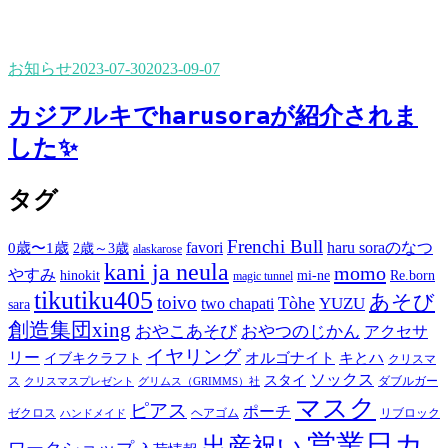
お知らせ
2023-07-30
2023-09-07
カジアルキでharusoraが紹介されま
した✨
タグ
Frenchi Bull
favori
haru soraのなつ
0歳〜1歳
2歳～3歳
alaskarose
kani ja neula
momo
やすみ
hinokit
mi-ne
Re.born
magic tunnel
tikutiku405
あそび
toivo
Tòhe
YUZU
two chapati
sara
創造集団xing
おやこあそび
おやつのじかん
アクセサ
イヤリング
リー
オルゴナイト
キとハ
イブキクラフト
クリスマ
ソックス
スタイ
ス
ダブルガー
クリスマスプレゼント
グリムス（GRIMMS）社
マスク
ピアス
ポーチ
ゼクロス
ヘアゴム
リブロック
ハンドメイド
営業日カ
出産祝い