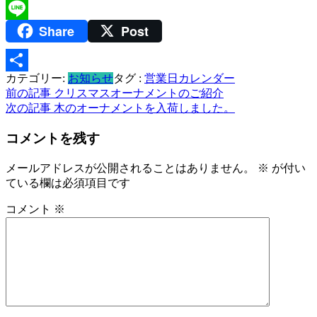
Twitter
Share
Post
Line
カテゴリー:
お知らせ
タグ :
営業日カレンダー
共
投
前の記事
クリスマスオーナメントのご紹介
有
次の記事
木のオーナメントを入荷しました。
稿
コメントを残す
ナ
ビ
メールアドレスが公開されることはありません。
※
が付い
ている欄は必須項目です
ゲ
ー
コメント
※
シ
ョ
ン