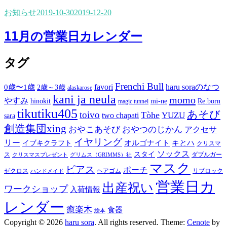
お知らせ
2019-10-30
2019-12-20
11月の営業日カレンダー
タグ
Frenchi Bull
favori
haru soraのなつ
0歳〜1歳
2歳～3歳
alaskarose
kani ja neula
momo
やすみ
hinokit
mi-ne
Re.born
magic tunnel
tikutiku405
あそび
toivo
Tòhe
YUZU
two chapati
sara
創造集団xing
おやこあそび
おやつのじかん
アクセサ
イヤリング
リー
オルゴナイト
キとハ
イブキクラフト
クリスマ
ソックス
スタイ
ス
ダブルガー
クリスマスプレゼント
グリムス（GRIMMS）社
マスク
ピアス
ポーチ
ゼクロス
ヘアゴム
リブロック
ハンドメイド
営業日カ
出産祝い
ワークショップ
入荷情報
レンダー
癒楽木
食器
絵本
Copyright © 2026
haru sora
. All rights reserved. Theme:
Cenote
by