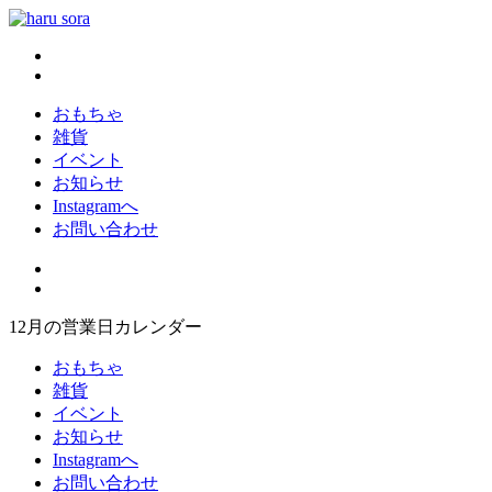
コ
ン
haru sora
新しいharusoraもよろしくおねがいします
テ
ン
ツ
おもちゃ
へ
雑貨
ス
イベント
キ
お知らせ
ッ
Instagramへ
プ
お問い合わせ
12月の営業日カレンダー
おもちゃ
雑貨
イベント
お知らせ
Instagramへ
お問い合わせ