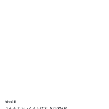
hinokit
さぬきのあいうえお積木…¥7500+税