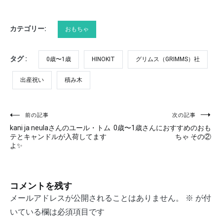
カテゴリー:
おもちゃ
タグ :
0歳〜1歳
HINOKIT
グリムス（GRIMMS）社
出産祝い
積み木
前の記事
次の記事
投
kani ja neulaさんのユール・トム
0歳〜1歳さんにおすすめのおも
稿
テとキャンドルが入荷してます
ちゃ その②
よ✨
ナ
ビ
コメントを残す
ゲ
メールアドレスが公開されることはありません。
※
が付
ー
いている欄は必須項目です