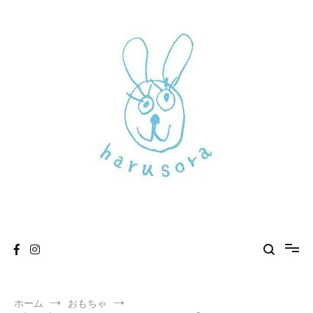
コ
ン
テ
ン
ツ
へ
ス
キ
ッ
プ
新しいharusoraもよろしくおねがいします
haru sora
ホーム
おもちゃ