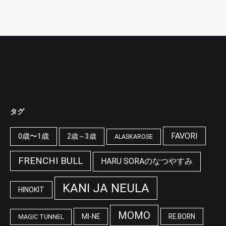
タグ
FAVORI
0歳〜1歳
2歳～3歳
ALASKAROSE
FRENCHI BULL
HARU SORAのなつやすみ
KANI JA NEULA
HINOKIT
MOMO
MI-NE
RE.BORN
MAGIC TUNNEL