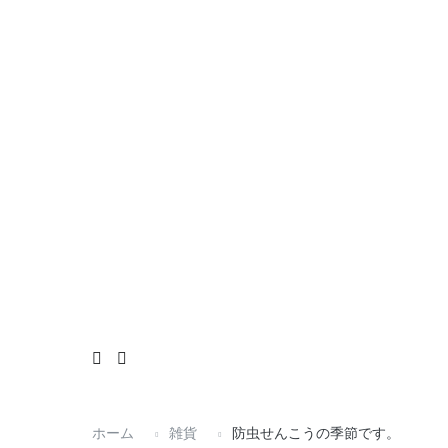
コ
おもちゃ
雑貨
イベント
お知らせ
Instagramへ
ン
テ
ン
ツ
へ
ス
キ
ッ
プ
ホーム
雑貨
防虫せんこうの季節です。