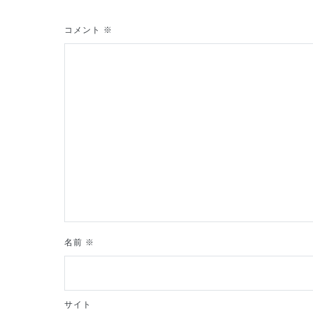
ゲ
コメント
※
ー
シ
ョ
ン
名前
※
サイト