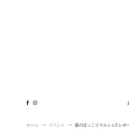
コ
おもちゃ
雑貨
イベント
お知らせ
Instagra
ン
テ
ン
ツ
へ
ス
キ
ッ
プ
ホーム
イベント
森のほっこりマルシェ2 レポ