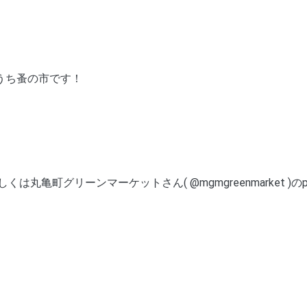
とうち蚤の市です！
亀町グリーンマーケットさん( @mgmgreenmarket )のp