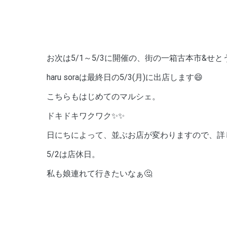
お次は5/1～5/3に開催の、街の一箱古本市&せ
haru soraは最終日の5/3(月)に出店します😄
こちらもはじめてのマルシェ。
ドキドキワクワク✨✨
日にちによって、並ぶお店が変わりますので、詳しくは丸
5/2は店休日。
私も娘連れて行きたいなぁ🤔