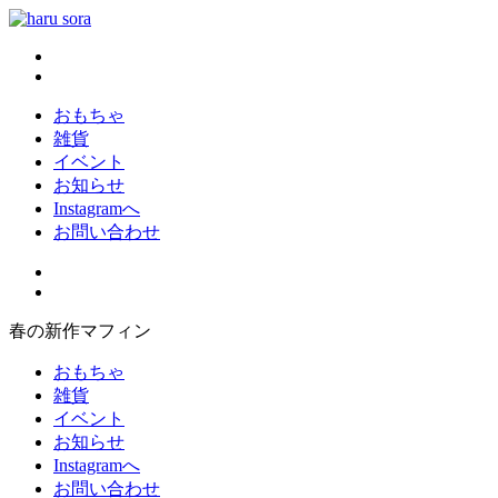
コ
ン
haru sora
新しいharusoraもよろしくおねがいします
テ
ン
ツ
おもちゃ
へ
雑貨
ス
イベント
キ
お知らせ
ッ
Instagramへ
プ
お問い合わせ
春の新作マフィン
おもちゃ
雑貨
イベント
お知らせ
Instagramへ
お問い合わせ