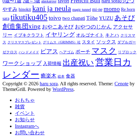
Frenchi Bull
favori
haru soraのなつ
0歳〜1歳
2歳～3歳
alaskarose
kani ja neula
momo
やすみ
hinokit
mi-ne
Re.born
magic tunnel
tikutiku405
あそび
toivo
Tòhe
YUZU
two chapati
sara
創造集団xing
おやこあそび
おやつのじかん
アクセサ
イヤリング
リー
オルゴナイト
キとハ
イブキクラフト
クリスマ
ソックス
スタイ
ス
ダブルガー
クリスマスプレゼント
グリムス（GRIMMS）社
マスク
ピアス
ポーチ
ゼクロス
ヘアゴム
リブロック
ハンドメイド
営業日カ
出産祝い
ワークショップ
入荷情報
レンダー
癒楽木
食器
絵本
Copyright © 2026
haru sora
. All rights reserved. Theme:
Cenote
by
ThemeGrill. Powered by
WordPress
.
おもちゃ
雑貨
イベント
お知らせ
Instagramへ
お問い合わせ