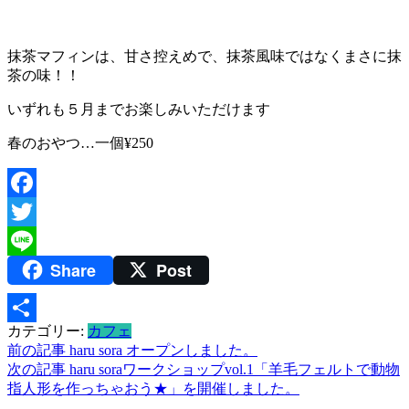
抹茶マフィンは、甘さ控えめで、抹茶風味ではなくまさに抹
茶の味！！
いずれも５月までお楽しみいただけます
春のおやつ…一個¥250
Facebook
Twitter
Share
Post
Line
カテゴリー:
カフェ
共
投
前の記事
haru sora オープンしました。
有
次の記事
haru soraワークショップvol.1「羊毛フェルトで動物
稿
指人形を作っちゃおう★」を開催しました。