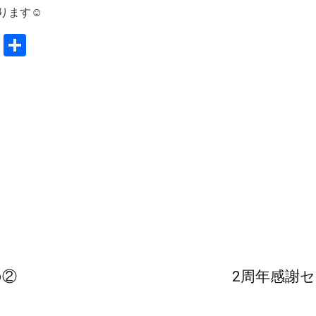
ます☺️
共
有
の②
2周年感謝セ