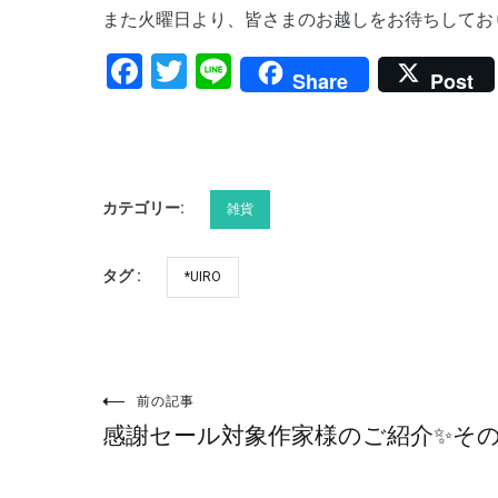
また火曜日より、皆さまのお越しをお待ちしており
Facebook
Twitter
Line
Share
Post
カテゴリー:
雑貨
タグ :
*UIRO
前の記事
投
感謝セール対象作家様のご紹介✨そ
稿