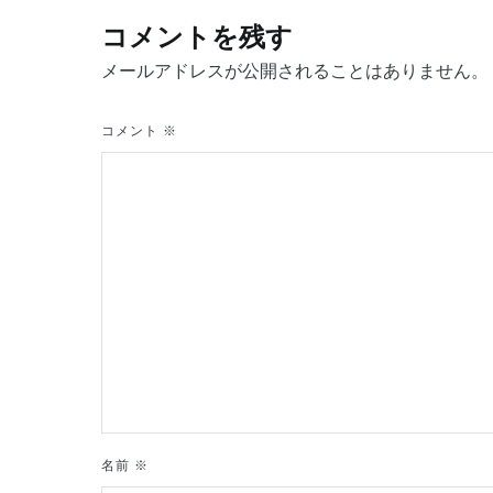
ナ
コメントを残す
メールアドレスが公開されることはありません。
ビ
ゲ
コメント
※
ー
シ
ョ
ン
名前
※