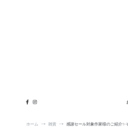
コ
おもちゃ
雑貨
イベント
お知らせ
Instagra
ン
テ
ン
ツ
へ
ス
キ
ッ
プ
ホーム
雑貨
感謝セール対象作家様のご紹介✨