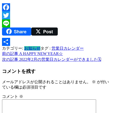
Facebook
Twitter
Share
Post
Line
カテゴリー:
お知らせ
タグ :
営業日カレンダー
共
投
前の記事
A HAPPY NEW YEAR☆
有
次の記事
2022年2月の営業日カレンダーができました🗓
稿
ナ
コメントを残す
ビ
メールアドレスが公開されることはありません。
※
が付い
ゲ
ている欄は必須項目です
ー
コメント
※
シ
ョ