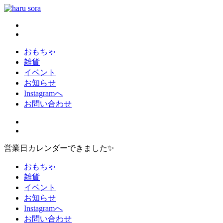
コ
ン
haru sora
新しいharusoraもよろしくおねがいします
テ
ン
ツ
おもちゃ
へ
雑貨
ス
イベント
キ
お知らせ
ッ
Instagramへ
プ
お問い合わせ
営業日カレンダーできました✨
おもちゃ
雑貨
イベント
お知らせ
Instagramへ
お問い合わせ