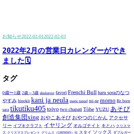
お知らせ
2022-02-01
2022-02-03
2022年2月の営業日カレンダーができ
ました🗓
タグ
Frenchi Bull
favori
haru soraのなつ
0歳〜1歳
2歳～3歳
alaskarose
kani ja neula
momo
やすみ
hinokit
mi-ne
Re.born
magic tunnel
tikutiku405
あそび
toivo
Tòhe
YUZU
two chapati
sara
創造集団xing
おやこあそび
おやつのじかん
アクセサ
イヤリング
リー
オルゴナイト
キとハ
イブキクラフト
クリスマ
ソックス
スタイ
ス
ダブルガー
クリスマスプレゼント
グリムス（GRIMMS）社