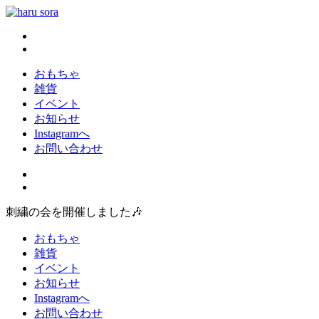
コ
ン
haru sora
新しいharusoraもよろしくおねがいします
テ
ン
ツ
おもちゃ
へ
雑貨
ス
イベント
キ
お知らせ
ッ
Instagramへ
プ
お問い合わせ
刺繍の会を開催しました🎶
おもちゃ
雑貨
イベント
お知らせ
Instagramへ
お問い合わせ