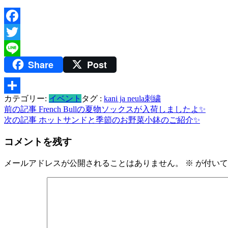
Facebook
Twitter
Share
Post
Line
カテゴリー:
イベント
タグ :
kani ja neula
刺繍
共
投
前の記事
French Bullの夏物ソックスが入荷しましたよ✨
有
次の記事
ホットサンドと季節のお野菜小鉢のご紹介✨
稿
コメントを残す
ナ
ビ
メールアドレスが公開されることはありません。
※
が付いて
ゲ
ー
シ
ョ