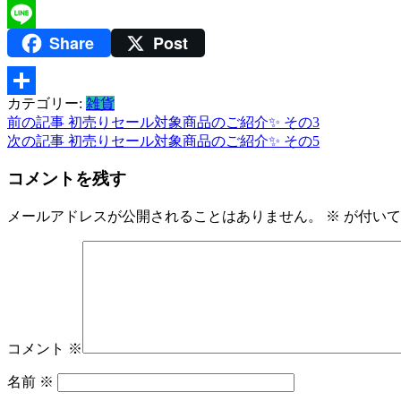
Twitter
Share
Post
Line
カテゴリー:
雑貨
共
投
前の記事
初売りセール対象商品のご紹介✨ その3
有
次の記事
初売りセール対象商品のご紹介✨ その5
稿
コメントを残す
ナ
ビ
メールアドレスが公開されることはありません。
※
が付いて
ゲ
ー
シ
ョ
コメント
※
ン
名前
※