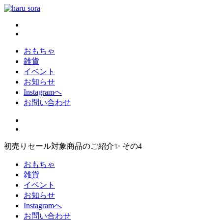
コ
ン
haru sora
新しいharusoraもよろしくおねがいします
テ
ン
ツ
おもちゃ
へ
雑貨
ス
イベント
キ
お知らせ
ッ
Instagramへ
プ
お問い合わせ
初売りセール対象商品のご紹介✨ その4
おもちゃ
雑貨
イベント
お知らせ
Instagramへ
お問い合わせ