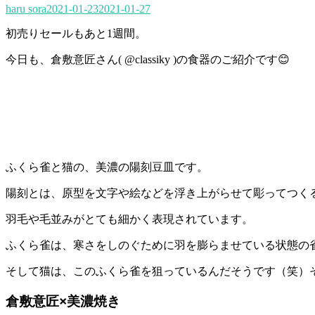
haru sora
2021-01-23
2021-01-27
初売りセールもあと1週間。
今日も、倉敷意匠さん( @classiky )の食器のご紹介です😊
ふくら雀と猫の、美濃の陽刻豆皿です。
陽刻とは、原型を文字や絵などを浮き上がらせて彫ってつく
羽毛や毛並みがとても細かく表現されています。
ふくら雀は、寒さをしのぐために羽を膨らませている状態の
そして猫は、このふくら雀を狙っているんだそうです（笑）
倉敷意匠×美濃焼き