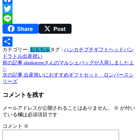
Facebook
Twitter
Share
Post
Line
カテゴリー:
おもちゃ
タグ :
ハンカチ
プチギフト
ヘッドバン
共
ド
ラトル
出産祝い
有
投
前の記事
alaskaroseさんのマルシェバッグが入荷しましたよ
✨
稿
次の記事
出産祝いにおすすめギフトセット ロンパースシ
リーズ
ナ
ビ
コメントを残す
ゲ
メールアドレスが公開されることはありません。
※
が付い
ー
ている欄は必須項目です
シ
コメント
※
ョ