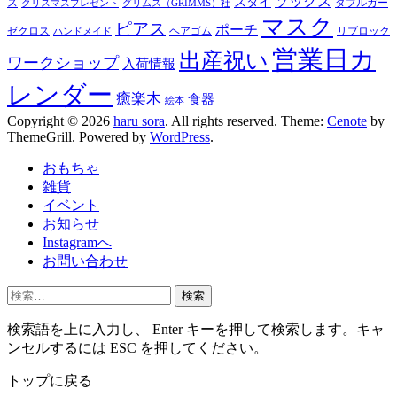
ソックス
スタイ
ス
ダブルガー
クリスマスプレゼント
グリムス（GRIMMS）社
マスク
ピアス
ポーチ
ゼクロス
ヘアゴム
リブロック
ハンドメイド
営業日カ
出産祝い
ワークショップ
入荷情報
レンダー
癒楽木
食器
絵本
Copyright © 2026
haru sora
. All rights reserved. Theme:
Cenote
by
ThemeGrill. Powered by
WordPress
.
おもちゃ
雑貨
イベント
お知らせ
Instagramへ
お問い合わせ
検
索:
検索語を上に入力し、 Enter キーを押して検索します。キャ
ンセルするには ESC を押してください。
トップに戻る