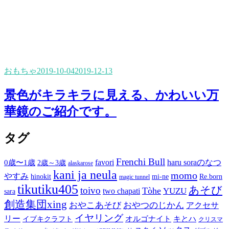
おもちゃ
2019-10-04
2019-12-13
景色がキラキラに見える、かわいい万
華鏡のご紹介です。
タグ
Frenchi Bull
favori
haru soraのなつ
0歳〜1歳
2歳～3歳
alaskarose
kani ja neula
momo
やすみ
hinokit
mi-ne
Re.born
magic tunnel
tikutiku405
あそび
toivo
Tòhe
YUZU
two chapati
sara
創造集団xing
おやこあそび
おやつのじかん
アクセサ
イヤリング
リー
オルゴナイト
キとハ
イブキクラフト
クリスマ