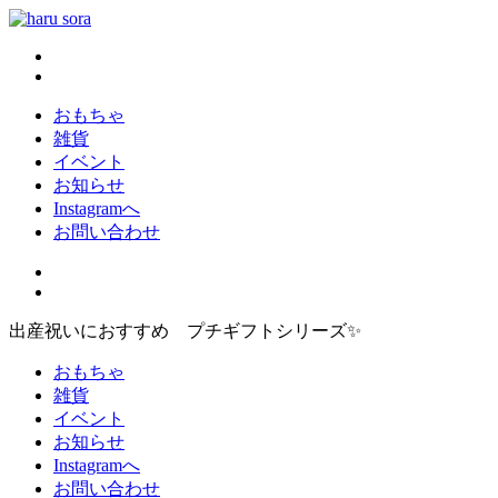
コ
ン
haru sora
新しいharusoraもよろしくおねがいします
テ
ン
ツ
おもちゃ
へ
雑貨
ス
イベント
キ
お知らせ
ッ
Instagramへ
プ
お問い合わせ
出産祝いにおすすめ プチギフトシリーズ✨
おもちゃ
雑貨
イベント
お知らせ
Instagramへ
お問い合わせ