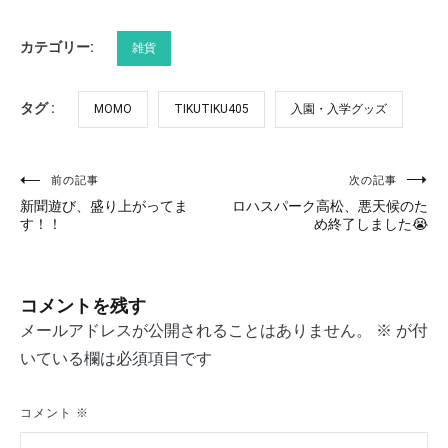
カテゴリー:
雑貨
タグ :
MOMO
TIKUTIKU405
入園・入学グッズ
前の記事
次の記事
投
新聞遊び、盛り上がってま
ロハスパーク高松、悪天候のた
稿
す！！
め終了しました😭
ナ
ビ
コメントを残す
ゲ
メールアドレスが公開されることはありません。
※
が付
いている欄は必須項目です
ー
シ
コメント
※
ョ