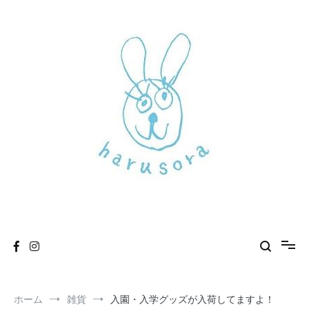
コ
ン
テ
ン
ツ
へ
ス
キ
ッ
プ
新しいharusoraもよろしくおねがいします
haru sora
ホーム
雑貨
入園・入学グッズが入荷してますよ！