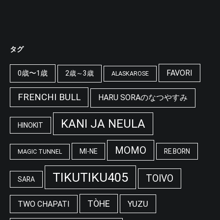
タグ
FAVORI
0歳〜1歳
2歳～3歳
ALASKAROSE
FRENCHI BULL
HARU SORAのなつやすみ
KANI JA NEULA
HINOKIT
MOMO
MI-NE
RE.BORN
MAGIC TUNNEL
TIKUTIKU405
TOIVO
SARA
TÒHE
YUZU
TWO CHAPATI