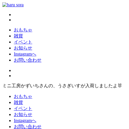
コ
ン
haru sora
新しいharusoraもよろしくおねがいします
テ
ン
ツ
おもちゃ
へ
雑貨
ス
イベント
キ
お知らせ
ッ
Instagramへ
プ
お問い合わせ
ミニ工房かずいちさんの、うさぎいすが入荷しましたよ🐰
おもちゃ
雑貨
イベント
お知らせ
Instagramへ
お問い合わせ