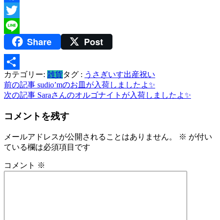
Facebook
Twitter
Share
Post
Line
カテゴリー:
雑貨
タグ :
うさぎいす
出産祝い
共
投
前の記事
sudio’mのお皿が入荷しましたよ✨
有
次の記事
Saraさんのオルゴナイトが入荷しましたよ✨
稿
コメントを残す
ナ
ビ
メールアドレスが公開されることはありません。
※
が付い
ている欄は必須項目です
ゲ
ー
コメント
※
シ
ョ
ン