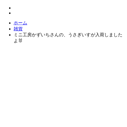
ホーム
雑貨
ミニ工房かずいちさんの、うさぎいすが入荷しました
よ🐰