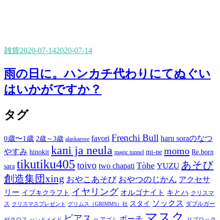
雑貨
2020-07-14
2020-07-14
雨の日に。ハンカチ代わりにてぬぐい
はいかがですか？
タグ
Frenchi Bull
favori
haru soraのなつ
0歳〜1歳
2歳～3歳
alaskarose
kani ja neula
momo
やすみ
hinokit
mi-ne
Re.born
magic tunnel
tikutiku405
あそび
toivo
Tòhe
YUZU
two chapati
sara
創造集団xing
おやこあそび
おやつのじかん
アクセサ
イヤリング
リー
オルゴナイト
キとハ
イブキクラフト
クリスマ
ソックス
スタイ
ス
ダブルガー
クリスマスプレゼント
グリムス（GRIMMS）社
マスク
ピアス
ポーチ
ゼクロス
ヘアゴム
リブロック
ハンドメイド