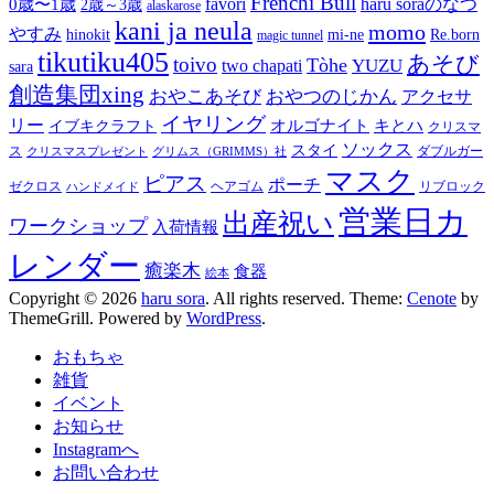
Frenchi Bull
favori
haru soraのなつ
0歳〜1歳
2歳～3歳
alaskarose
kani ja neula
momo
やすみ
hinokit
mi-ne
Re.born
magic tunnel
tikutiku405
あそび
toivo
Tòhe
YUZU
two chapati
sara
創造集団xing
おやこあそび
おやつのじかん
アクセサ
イヤリング
リー
オルゴナイト
キとハ
イブキクラフト
クリスマ
ソックス
スタイ
ス
ダブルガー
クリスマスプレゼント
グリムス（GRIMMS）社
マスク
ピアス
ポーチ
ゼクロス
ヘアゴム
リブロック
ハンドメイド
営業日カ
出産祝い
ワークショップ
入荷情報
レンダー
癒楽木
食器
絵本
Copyright © 2026
haru sora
. All rights reserved. Theme:
Cenote
by
ThemeGrill. Powered by
WordPress
.
おもちゃ
雑貨
イベント
お知らせ
Instagramへ
お問い合わせ