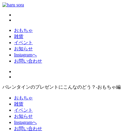
コ
ン
haru sora
新しいharusoraもよろしくおねがいします
テ
ン
ツ
おもちゃ
へ
雑貨
ス
イベント
キ
お知らせ
ッ
Instagramへ
プ
お問い合わせ
バレンタインのプレゼントにこんなのどう？-おもちゃ編
おもちゃ
雑貨
イベント
お知らせ
Instagramへ
お問い合わせ