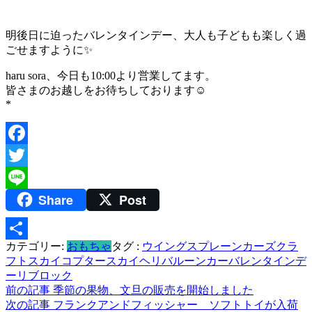
明後日に迫ったバレンタインデー、大人も子どもも楽しく過
ごせますように✨
haru sora、今日も10:00より営業してます。
皆さまのお越しをお待ちしております☺️
*
Facebook
Twitter
Share
Post
Line
カテゴリー:
おもちゃ
タグ :
ウイングスプレーン
カーズクラ
共
フト
スカイコプター
スカイヘリ
バルーンカー
バレンタインデ
有
ー
リブロック
投
前の記事
季節の果物、文旦の販売を開始しました
次の記事
フランクアンドフィッシャー ソフトトイが入荷