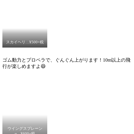
スカイヘリ…¥500+税
ゴム動力とプロペラで、ぐんぐん上がります！10m以上の飛
行が楽しめますよ😄
ウイングスプレーン
α…¥600+税