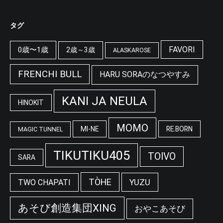
タグ
FAVORI
0歳〜1歳
2歳～3歳
ALASKAROSE
FRENCHI BULL
HARU SORAのなつやすみ
KANI JA NEULA
HINOKIT
MOMO
MI-NE
RE.BORN
MAGIC TUNNEL
TIKUTIKU405
TOIVO
SARA
TÒHE
YUZU
TWO CHAPATI
あそび創造集団XING
おやこあそび