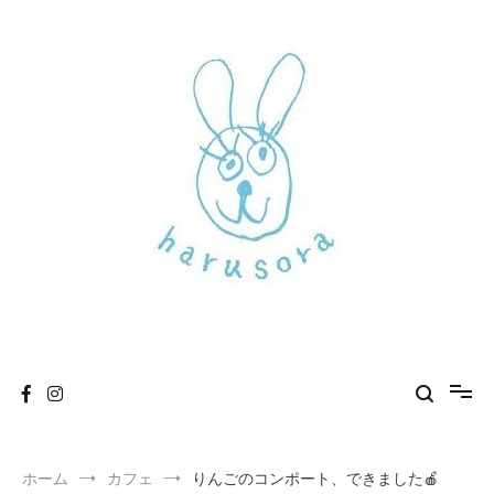
コ
ン
テ
ン
ツ
へ
ス
キ
ッ
プ
新しいharusoraもよろしくおねがいします
haru sora
ホーム
カフェ
りんごのコンポート、できました🍎