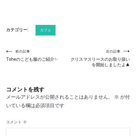
有
カテゴリー:
カフェ
前の記事
次の記事
投
Toheのこども服のご紹介✨
クリスマスリースのお取り扱い
稿
を開始しましたよ🎄
ナ
ビ
コメントを残す
ゲ
メールアドレスが公開されることはありません。
※
が付
いている欄は必須項目です
ー
シ
コメント
※
ョ