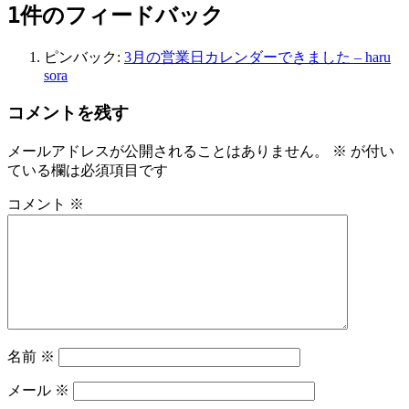
1件のフィードバック
ゲ
ー
ピンバック:
3月の営業日カレンダーできました – haru
シ
sora
ョ
コメントを残す
ン
メールアドレスが公開されることはありません。
※
が付い
ている欄は必須項目です
コメント
※
名前
※
メール
※