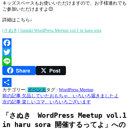
キッズスペースもお使いいただけますので、お子様連れでも
ご参加いただけますよ😊
詳細はこちら↓
[さぬき] Sanuki WordPress Meetup vol.1 in haru sora
Facebook
Twitter
Share
Post
Line
カテゴリー:
イベント
タグ :
WordPress Meetup
共
投
前の記事
欠品していたおもちゃ、いろいろ届きましたよ
有
次の記事
楽しいコマ、いろいろございます
稿
「
さぬき WordPress Meetup vol.1
ナ
in haru sora 開催するってよ
」への
ビ