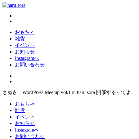
コ
ン
haru sora
新しいharusoraもよろしくおねがいします
テ
ン
ツ
おもちゃ
へ
雑貨
ス
イベント
キ
お知らせ
ッ
Instagramへ
プ
お問い合わせ
さぬき WordPress Meetup vol.1 in haru sora 開催するってよ
おもちゃ
雑貨
イベント
お知らせ
Instagramへ
お問い合わせ