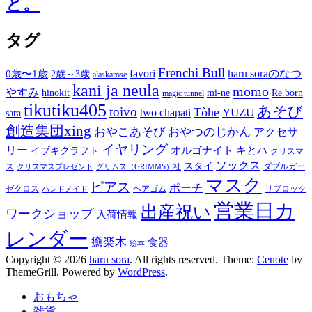
と。
タグ
Frenchi Bull
favori
haru soraのなつ
0歳〜1歳
2歳～3歳
alaskarose
kani ja neula
momo
やすみ
hinokit
mi-ne
Re.born
magic tunnel
tikutiku405
あそび
toivo
Tòhe
YUZU
two chapati
sara
創造集団xing
おやこあそび
おやつのじかん
アクセサ
イヤリング
リー
オルゴナイト
キとハ
イブキクラフト
クリスマ
ソックス
スタイ
ス
ダブルガー
クリスマスプレゼント
グリムス（GRIMMS）社
マスク
ピアス
ポーチ
ゼクロス
ヘアゴム
リブロック
ハンドメイド
営業日カ
出産祝い
ワークショップ
入荷情報
レンダー
癒楽木
食器
絵本
Copyright © 2026
haru sora
. All rights reserved. Theme:
Cenote
by
ThemeGrill. Powered by
WordPress
.
おもちゃ
雑貨