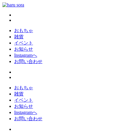
コ
ン
haru sora
新しいharusoraもよろしくおねがいします
テ
ン
ツ
おもちゃ
へ
雑貨
ス
イベント
キ
お知らせ
ッ
Instagramへ
プ
お問い合わせ
おもちゃ
雑貨
イベント
お知らせ
Instagramへ
お問い合わせ