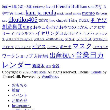
ゲ
ジ
ジ
ジ
Frenchi Bull
favori
haru soraのなつ
0歳〜1歳
2歳～3歳
alaskarose
ー
kani ja neula
momo
やすみ
hinokit
mi-ne
Re.born
magic tunnel
シ
tikutiku405
あそび
ョ
toivo
Tòhe
YUZU
two chapati
sara
ン
創造集団xing
おやこあそび
おやつのじかん
アクセサ
イヤリング
リー
オルゴナイト
キとハ
イブキクラフト
クリスマ
ソックス
スタイ
ス
ダブルガー
クリスマスプレゼント
グリムス（GRIMMS）社
マスク
ピアス
ポーチ
ゼクロス
ヘアゴム
リブロック
ハンドメイド
営業日カ
出産祝い
ワークショップ
入荷情報
レンダー
癒楽木
食器
絵本
Copyright © 2026
haru sora
. All rights reserved. Theme:
Cenote
by
ThemeGrill. Powered by
WordPress
.
おもちゃ
雑貨
イベント
お知らせ
Instagramへ