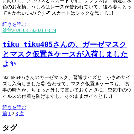
に向けて、ブラウスとスカートです。ブラウスは、清楚な水
色のお花柄。うしろはレースが使われていて、後ろ姿もとっ
てもかわいいのです💕 スカートはシックな黒。 […]
続きを読む
雑貨
2020-03-24
2021-03-24
tiku tiku405さんの、ガーゼマスク
とマスク仮置きケースが入荷しました
よ✨
tiku tiku405さんのガーゼマスク、普通サイズと、小さめサイ
ズも入荷しました😊 合わせて、マスク仮置きケースも。 食
事の時とか、ちょっと外して置いておくときに、空気中のウ
イルスの付着を防げますし、そのままポイッと […]
続きを読む
投
固
固
固
前
1
2
3
次
稿
定
定
定
ナ
ペ
ペ
ペ
タグ
ビ
ー
ー
ー