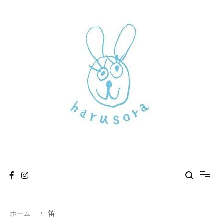
コ
ン
テ
ン
ツ
へ
ス
キ
ッ
プ
新しいharusoraもよろしくおねがいします
haru sora
ホーム
笛