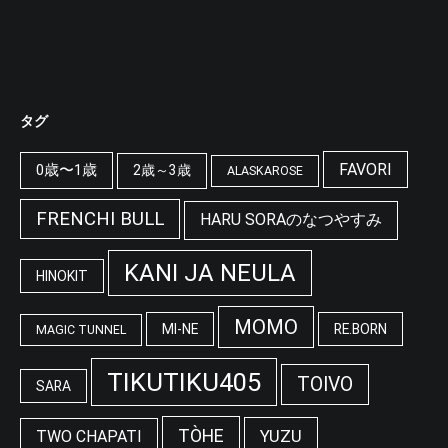
タグ
FAVORI
0歳〜1歳
2歳～3歳
ALASKAROSE
FRENCHI BULL
HARU SORAのなつやすみ
KANI JA NEULA
HINOKIT
MOMO
MI-NE
RE.BORN
MAGIC TUNNEL
TIKUTIKU405
TOIVO
SARA
TÒHE
YUZU
TWO CHAPATI