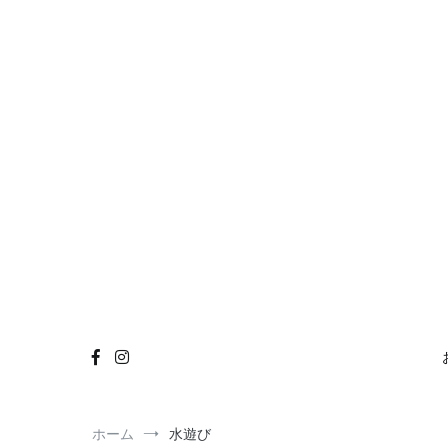
コ
ン
テ
ン
ツ
へ
ス
キ
ッ
プ
ホーム
水遊び