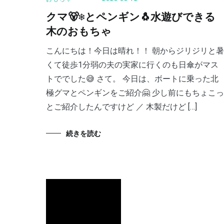
クマ🐻‍❄️とペンギン🐧水遊びできる
木のおもちゃ
こんにちは！今日は晴れ！！ 朝からジリジリと暑
くて徒歩1分弱の夫の実家に行くのも日傘がマス
トででした😅 さて。 今日は、ボートに乗った北
極グマとペンギンをご紹介🤗 少し前にもちょこっ
とご紹介したんですけど ／ 木製だけど […]
続きを読む