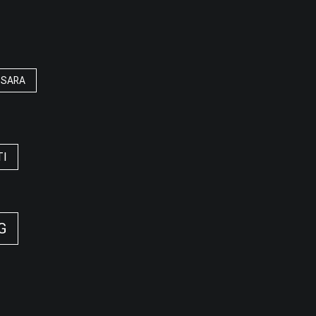
SARA
TI
G