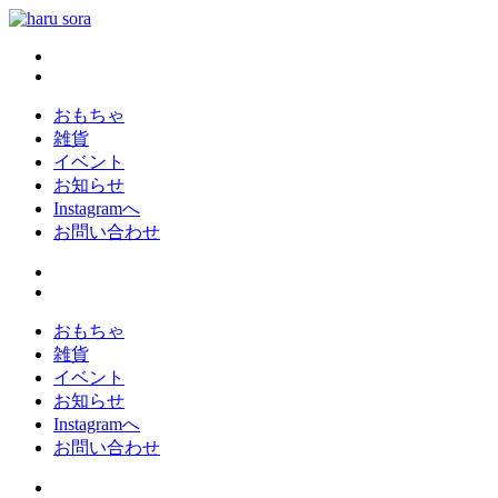
コ
ン
haru sora
新しいharusoraもよろしくおねがいします
テ
ン
ツ
おもちゃ
へ
雑貨
ス
イベント
キ
お知らせ
ッ
Instagramへ
プ
お問い合わせ
おもちゃ
雑貨
イベント
お知らせ
Instagramへ
お問い合わせ