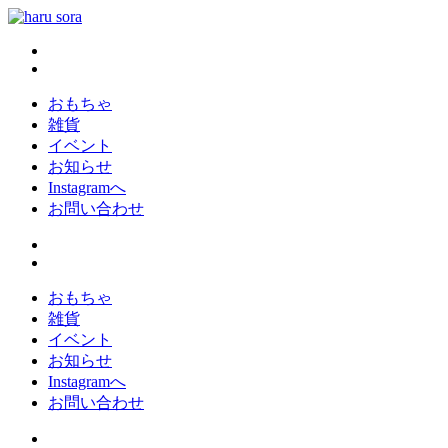
コ
ン
haru sora
新しいharusoraもよろしくおねがいします
テ
ン
ツ
おもちゃ
へ
雑貨
ス
イベント
キ
お知らせ
ッ
Instagramへ
プ
お問い合わせ
おもちゃ
雑貨
イベント
お知らせ
Instagramへ
お問い合わせ