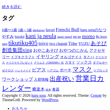
続きを読む
タグ
Frenchi Bull
favori
haru soraのなつ
0歳〜1歳
2歳～3歳
alaskarose
kani ja neula
momo
やすみ
hinokit
mi-ne
Re.born
magic tunnel
tikutiku405
あそび
toivo
Tòhe
YUZU
two chapati
sara
創造集団xing
おやこあそび
おやつのじかん
アクセサ
イヤリング
リー
オルゴナイト
キとハ
イブキクラフト
クリスマ
ソックス
スタイ
ス
ダブルガー
クリスマスプレゼント
グリムス（GRIMMS）社
マスク
ピアス
ポーチ
ゼクロス
ヘアゴム
リブロック
ハンドメイド
営業日カ
出産祝い
ワークショップ
入荷情報
レンダー
癒楽木
食器
絵本
Copyright © 2026
haru sora
. All rights reserved. Theme:
Cenote
by
ThemeGrill. Powered by
WordPress
.
おもちゃ