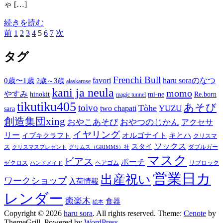
ゃ […]
続きを読む
投
固
固
固
固
固
固
固
前
1
2
3
4
5
6
7
次
稿
定
定
定
定
定
定
定
ナ
ペ
ペ
ペ
ペ
ペ
ペ
ペ
タグ
ビ
ー
ー
ー
ー
ー
ー
ー
ゲ
ジ
ジ
ジ
ジ
ジ
ジ
ジ
Frenchi Bull
favori
haru soraのなつ
0歳〜1歳
2歳～3歳
alaskarose
ー
kani ja neula
momo
やすみ
hinokit
mi-ne
Re.born
magic tunnel
シ
tikutiku405
あそび
ョ
toivo
Tòhe
YUZU
two chapati
sara
ン
創造集団xing
おやこあそび
おやつのじかん
アクセサ
イヤリング
リー
オルゴナイト
キとハ
イブキクラフト
クリスマ
ソックス
スタイ
ス
ダブルガー
クリスマスプレゼント
グリムス（GRIMMS）社
マスク
ピアス
ポーチ
ゼクロス
ヘアゴム
リブロック
ハンドメイド
営業日カ
出産祝い
ワークショップ
入荷情報
レンダー
癒楽木
食器
絵本
Copyright © 2026
haru sora
. All rights reserved. Theme:
Cenote
by
ThemeGrill. Powered by
WordPress
.