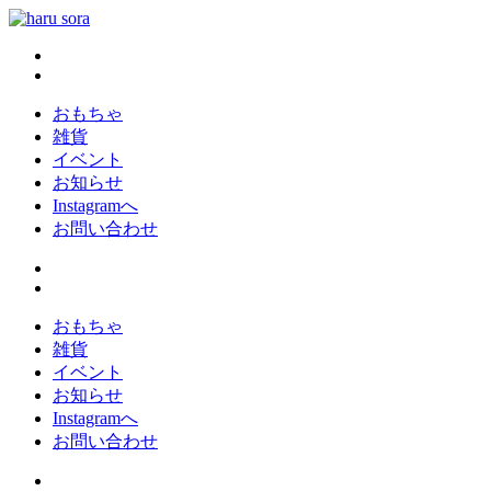
コ
ン
haru sora
新しいharusoraもよろしくおねがいします
テ
ン
ツ
おもちゃ
へ
雑貨
ス
イベント
キ
お知らせ
ッ
Instagramへ
プ
お問い合わせ
おもちゃ
雑貨
イベント
お知らせ
Instagramへ
お問い合わせ