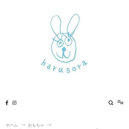
コ
ン
テ
ン
ツ
へ
ス
キ
ッ
プ
新しいharusoraもよろしくおねがいします
haru sora
ホーム
おもちゃ