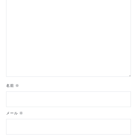
ョ
ン
名前
※
メール
※