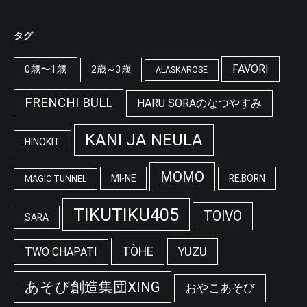
タグ
FAVORI
0歳〜1歳
2歳～3歳
ALASKAROSE
FRENCHI BULL
HARU SORAのなつやすみ
KANI JA NEULA
HINOKIT
MOMO
MI-NE
RE.BORN
MAGIC TUNNEL
TIKUTIKU405
TOIVO
SARA
TÒHE
YUZU
TWO CHAPATI
あそび創造集団XING
おやこあそび