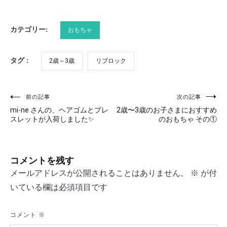
カテゴリー:
おもちゃ
タグ :
2歳～3歳
リブロック
前の記事
次の記事
投
mi-ne さんの、ヘアゴムとブレ
2歳〜3歳のお子さまにおすすめ
稿
スレットが入荷しました✨
のおもちゃ その①
ナ
ビ
コメントを残す
ゲ
メールアドレスが公開されることはありません。
※
が付
いている欄は必須項目です
ー
シ
コメント
※